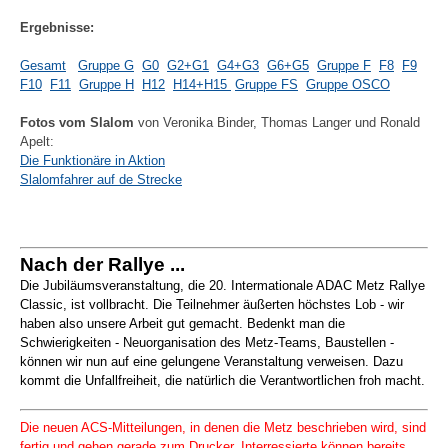
Ergebnisse:
Gesamt
Gruppe G
G0
G2+G1
G4+G3
G6+G5
Gruppe F
F8
F9
F10
F11
Gruppe H
H12
H14+H15
Gruppe FS
Gruppe OSCO
Fotos vom Slalom
von Veronika Binder, Thomas Langer und Ronald
Apelt:
Die Funktionäre in Aktion
Slalomfahrer auf de Strecke
Nach der Rallye ...
Die Jubiläumsveranstaltung, die 20. Intermationale ADAC Metz Rallye
Classic, ist vollbracht. Die Teilnehmer äußerten höchstes Lob - wir
haben also unsere Arbeit gut gemacht. Bedenkt man die
Schwierigkeiten - Neuorganisation des Metz-Teams, Baustellen -
können wir nun auf eine gelungene Veranstaltung verweisen. Dazu
kommt die Unfallfreiheit, die natürlich die Verantwortlichen froh macht.
Die neuen ACS-Mitteilungen, in denen die Metz beschrieben wird, sind
fertig und gehen gerade zum Drucker. Interressierte können bereits